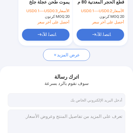
قطع الحجر المعدنية 80 م
يموت طحن عجلة جلخ
قرص قطع جلخ
/ ث قرص طحن جلخ
T27 الصلب متفوقة
الأسعار:
USD0.1----USD0.2
الأسعار:
USD0.1----USD0.3
التوازن
20 كرتون
MOQ:
قرص قطع معدني
20 كرتون
MOQ:
أحصل على آخر سعر
أحصل على آخر سعر
قرص قطع عجلة شحذ
ﺎﺘﺼﻟ ﺍﻶﻧ
ﺎﺘﺼﻟ ﺍﻶﻧ
عجلة جلخ جلخ
عرض المزيد
قرص قطع الراتنج
أقراص سنفرة سنفرة
اترك رسالة
قرص رفرف من أكسيد الألومنيوم
سوف نقوم بالرد بسرعة
أدوات أجهزة البناء