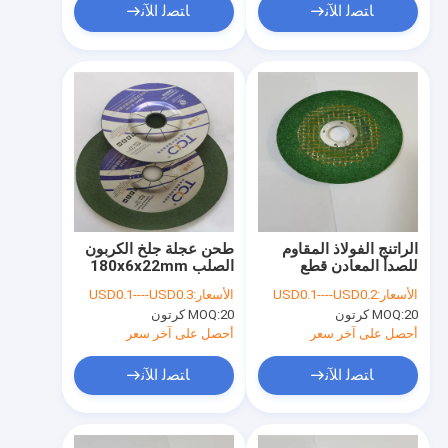
ﺎﺘﺼﻟ ﺍﻶﻧ
ﺎﺘﺼﻟ ﺍﻶﻧ
الراتنج الفولاذ المقاوم
طحن عجلة جلخ الكربون
للصدأ المعادن قطع
الصلب 180x6x22mm
القرص T27 جلخ
AC WA قرص طحن
الأسعار:
USD0.1----USD0.2
الأسعار:
USD0.1----USD0.3
180mm يموت القرص
الراتنج
20 كرتون
MOQ:
20 كرتون
MOQ:
طاحونة
أحصل على آخر سعر
أحصل على آخر سعر
ﺎﺘﺼﻟ ﺍﻶﻧ
ﺎﺘﺼﻟ ﺍﻶﻧ