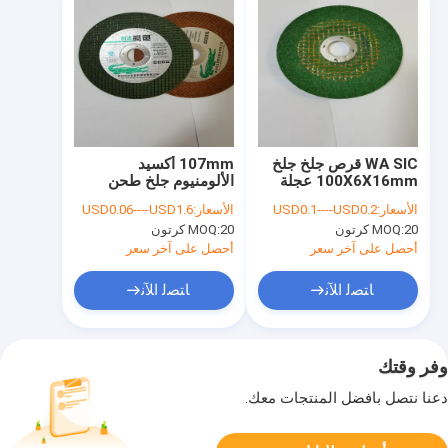
WA SIC قرص جلخ جلخ
107mm أكسيد
100X6X16mm عجلة
الألومنيوم جلخ طحن
طحن بزاوية معدنية
عجلة 4 بوصة الراتنج بوند
الأسعار:
USD0.1----USD0.2
الأسعار:
USD0.06----USD1.6
قطع القرص
20 كرتون
MOQ:
20 كرتون
MOQ:
أحصل على آخر سعر
أحصل على آخر سعر
ﺎﺘﺼﻟ ﺍﻶﻧ
ﺎﺘﺼﻟ ﺍﻶﻧ
وفر وقتك
دعنا نتصل بأفضل المنتجات معك.