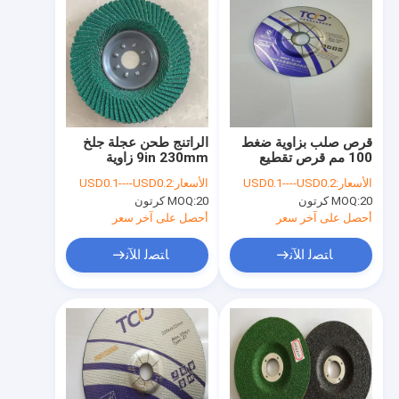
قرص صلب بزاوية ضغط
الراتنج طحن عجلة جلخ
100 مم قرص تقطيع
9in 230mm زاوية
بزاوية Tco 4 بوصة
طاحونة عجلة القطع
الأسعار:
USD0.1----USD0.2
الأسعار:
USD0.1----USD0.2
20 كرتون
MOQ:
20 كرتون
MOQ:
أحصل على آخر سعر
أحصل على آخر سعر
ﺎﺘﺼﻟ ﺍﻶﻧ
ﺎﺘﺼﻟ ﺍﻶﻧ
منزل
المنتجات
حول بنا