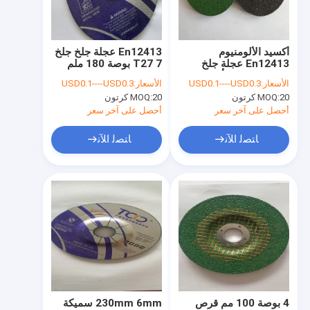
جولة في المعمل
ضبط الجودة
أكسيد الألومنيوم
En12413 عجلة جلخ جلخ
En12413 عجلة جلخ
T27 7 بوصة 180 ملم
اتصل بنا
معدنية 7 بوصة أقراص
زاوية طاحونة قطع القرص
الأسعار:
USD0.1----USD0.3
الأسعار:
USD0.1----USD0.3
قطع جلخ
20 كرتون
MOQ:
20 كرتون
MOQ:
أخبار
أحصل على آخر سعر
أحصل على آخر سعر
VR
ﺎﺘﺼﻟ ﺍﻶﻧ
ﺎﺘﺼﻟ ﺍﻶﻧ
مطحنة قطع عجلة
عجلة قطع جلخ
عجلة القطع المعدنية المطحنة
عجلة قطع الصلب
4 بوصة 100 مم قرص
230mm 6mm سميكة