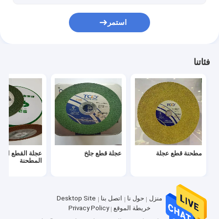
استمر
فئاتنا
مطحنة قطع عجلة
عجلة قطع جلخ
عجلة القطع المع
المطحنة
منزل
حول نا
اتصل بنا
Desktop Site
خريطة الموقع
Privacy Policy