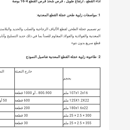
أداء القطع ، ارتفاع طويل ، قرص شحذ قرص القطع 4-16 بوصة
1: مواصفات زاوية طحن عجلة القطع المعدنية
:
تم تصميم عجلة الطحن لقطع الألياف الزجاجية والصلب والحديد والبلاستيك
المعدنية والفولاذية والفولاذ المقاوم للصدأ بما في ذلك حديد التسليح وأناب
قطع سريع بدون نتوء
2: طاحونة زاوية عجلة القطع المعدنية تفاصيل النموذج
خارج التعبئة
التع
بحجم
107x1.2x16 ملم
800،900 ، أو 1000 قطعة
125X1.2X22 ملم
600 قطعة
50 أو 100 قطعة
180x1.6x22 ملم
200 قطعة
300 × 2.5 × 25 ملم
30 قطعة
355 × 2.5 × 25 ملم
30 قطعة