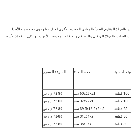
 والفولاذ المقاوم للصدأ والمعادن الحديدية الأخرى لعمل قطع قوي.قطع جميع الأجزاء
يب الصلب والفولاذ الهيكلي والمجلفن والصفائح المعدنية ، الأنبوب الهيكلي ، الفولاذ الأسود ،
بئة الداخلية
حجم التعبئة
السرعة القصوى
100 قطعة
60x25x21 سم
72-80 م / س
37x27x15 سم
72-80 م / س
25 قطعة
39.5x19.5x24.5 سم
72-80 م / س
30 قطعة
31x31x9 سم
72-80 م / س
30 قطعة
36x36x9 سم
72-80 م / س