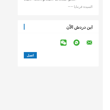
—— السيدة فرننايا
ابن دردش الآن