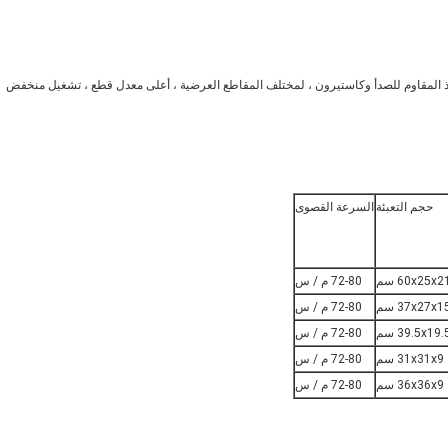
ولاذ المقاوم للصدأ وكاستيرون ، لمختلف المقاطع العرضية ، أعلى معدل قطع ، تشغيل منخفض
حجم التعبئة
السرعة القصوى
60x25x2 سم
72-80 م / س
37x27x1 سم
72-80 م / س
39.5x19 سم
72-80 م / س
31x31x9 سم
72-80 م / س
36x36x9 سم
72-80 م / س