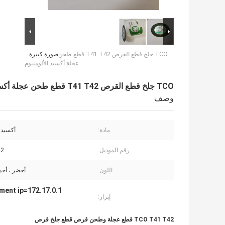
TCO جلخ قطع القرص T41 T42 قطع طحن
صورة كبيرة :
عجلة أكسيد الألومنيوم
TCO جلخ قطع القرص T41 T42 قطع طحن عجلة أكسيد الألومنيوم
وصف
مادة:
أكسيد ا
رقم الموديل:
42
اللون:
أخضر ، أحم
ument ip=172.17.0.1
إبراز:
TCO T41 T42 قطع عجلة وطحن قرص قطع جلخ قرص