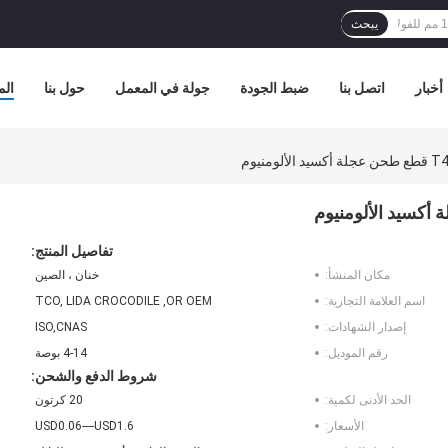
يبحث
أخبار
اتصل بنا
ضبط الجودة
جولة في المعمل
حول بنا
الم
تفاصيل المنتج:
مكان المنشأ:
خنان ، الصين
اسم العلامة التجارية:
TCO, LIDA CROCODILE ,OR OEM
إصدار الشهادات:
ISO,CNAS
رقم الموديل:
4-14 بوصة
شروط الدفع والشحن:
الحد الأدنى لكمية:
20 كرتون
الأسعار:
USD0.06----USD1.6