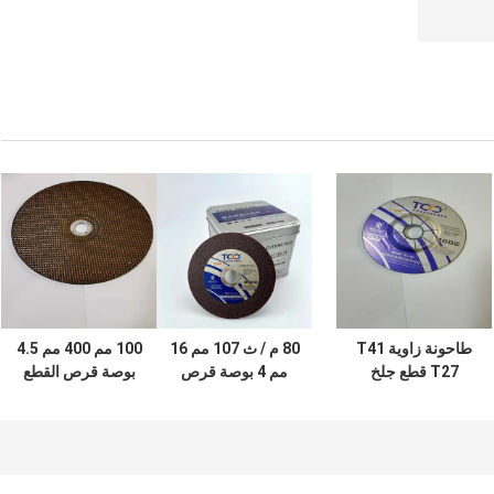
طاحونة زاوية T41
80 م / ث 107 مم 16
100 مم 400 مم 4.5
T27 قطع جلخ
مم 4 بوصة قرص
بوصة قرص القطع
للقرص 14 بوصة من
طحن معدني دائري
المعدني CNAS عجلة
الراتنج الصناعي
بقطع عجلة
قطع الحديد الزهر