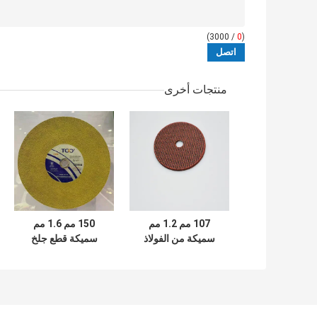
/ 3000)
0
(
منتجات أخرى
107 مم 1.2 مم
150 مم 1.6 مم
سميكة من الفولاذ
سميكة قطع جلخ
المقاوم للصدأ بقطع
مطحنة ديوالت
عجلة AO 4 بوصة
القرص الصلب
عجلة قطع المطحنة
المقاوم للصدأ