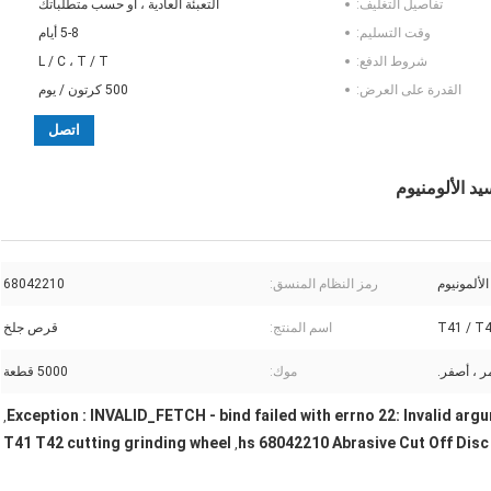
تفاصيل التغليف:
التعبئة العادية ، أو حسب متطلباتك
وقت التسليم:
5-8 أيام
شروط الدفع:
L / C ، T / T
القدرة على العرض:
500 كرتون / يوم
اتصل
لألمونيوم
رمز النظام المنسق:
68042210
T41 / T
اسم المنتج:
قرص جلخ
ر ، أصفر.
موك:
5000 قطعة
Exception : INVALID_FETCH - bind failed with errno 22: Invalid arg
,
T41 T42 cutting grinding wheel
hs 68042210 Abrasive Cut Off Disc
,