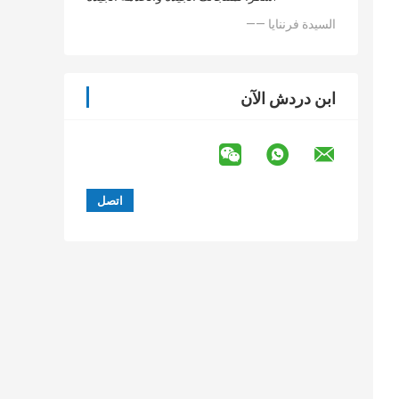
—— السيدة فرننايا
ابن دردش الآن