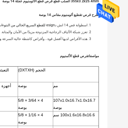
355x3.2x25.4mm الصلب قطع قرص قطع الألومنيوم عجلة 14 بوصة
طرح قرص تقطيع ألومنيوم مقاس 14 بوصة
اسطوانة قص 14 انش د
esign للقطع السريع الخالي من النتوءات.تركيبة حبيبات أكسيد الألومنيوم المسجلة الملكية لعمل قطع قوي.
تعزز شبكة الألياف الزجاجية المزدوجة مزيدًا من الأمان والمتانة.
هذه الأقراص لديها أفضل قوة ، وأقراص كاشطة عالية السرعة ومرب
مواصفات
قرص قطع الألمنيوم
الحجم (DXTXH)
التعبئ
مم
بوصة
أجهزة ا
4 × 3/64 × 5/8
107x1.0x16.7x1.0x16.7
بوصة
بوصة
100x1.6x16.8x16.6 سم
4 × 1/16 × 5/8
بوصة