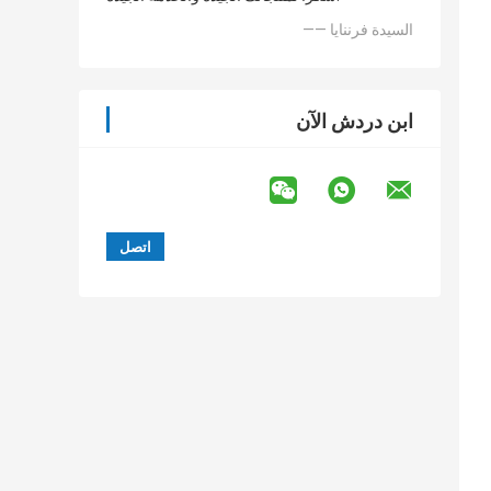
—— السيدة فرننايا
ابن دردش الآن