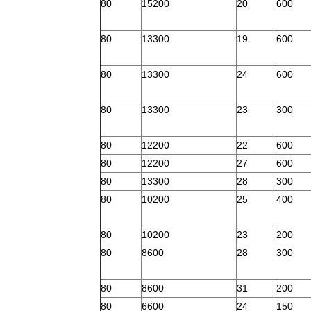
80
15200
20
600
80
13300
19
600
80
13300
24
600
80
13300
23
300
80
12200
22
600
80
12200
27
600
80
13300
28
300
80
10200
25
400
80
10200
23
200
80
8600
28
300
80
8600
31
200
80
6600
24
150