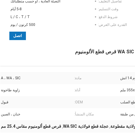
تفاصيل التغليف:
التعبئة العادية ، أو حسب متطلباتك
وقت التسليم:
5-8 أيام
شروط الدفع:
L / C ، T / T
القدرة على العرض:
500 كرتون / يوم
اتصل
نش
مادة:
A ، WA ، SIC
35 ملم
أداة:
زاوية طاحونة
ع الصلب
OEM:
قبول
ن من طبقة
مكان المنشأ:
خنان ، الصين
عجلة قطع فولاذية WA SIC
قرص قطع ألومنيوم مقاس 25.4 مم
,
,