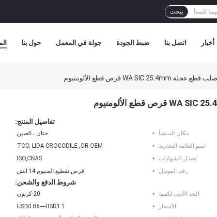
يبحث
أخبار
اتصل بنا
ضبط الجودة
جولة في المعمل
حول بنا
الم
WA SIC 2 قرص قطع الألومنيوم
تفاصيل المنتج:
مكان المنشأ:
خنان ، الصين
اسم العلامة التجارية:
TCO, LIDA CROCODILE ,OR OEM
إصدار الشهادات:
ISO,CNAS
رقم الموديل:
قرص تقطيع المنيوم 14 انش
شروط الدفع والشحن:
الحد الأدنى لكمية:
20 كرتون
الأسعار:
USD0.06----USD1.1