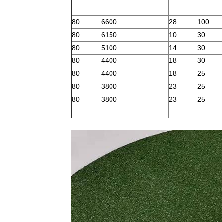
80
6600
28
100
80
6150
10
30
80
5100
14
30
80
4400
18
30
80
4400
18
25
80
3800
23
25
80
3800
23
25