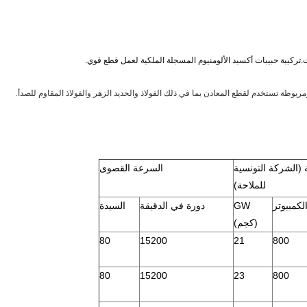
وطة تستخدم لقطع المعادن بما في ذلك الفولاذ والحديد الزهر والفولاذ المقاوم للصدأ.
ة (الشركة التونسية
السرعة القصوى
للملاحة)
لكمبيوتر
GW
دورة في الدقيقة
السيدة
(كجم)
80
15200
21
800
80
15200
23
800